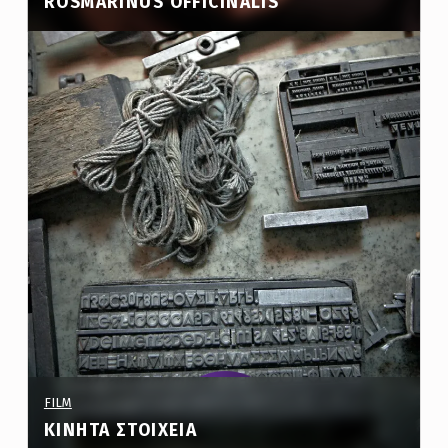
ROSMARINUS OFFICINALIS
ΤΑΙΝΊΑ ΜΙΚΡΟΎ ΜΉΚΟΥΣ. ΔΙΆΡΚΕΙΑ: 21΄
PROJECT CATEGORY:
FILM
ΚΙΝΗΤΆ ΣΤΟΙΧΕΊΑ