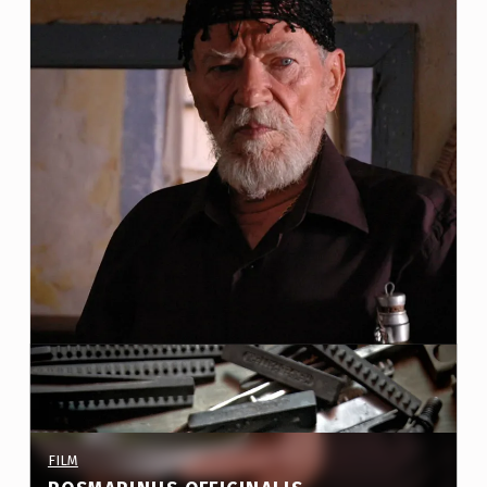
C
A
T
E
G
O
R
Y
:
F
I
L
M
PROJECT CATEGORY:
FILM