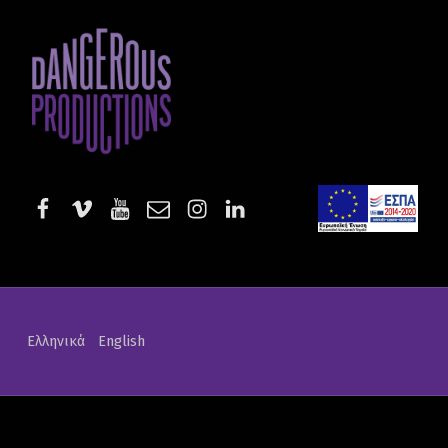
Film | Dangerous Productions
DANGEROUS PRODUCTIONS
AUDIOVISUAL PRODUCTIONS & SERVICES
facebook
vimeo
youtube
email
instagram
linkedin
EE-Νεοφυ
Ελληνικά
English