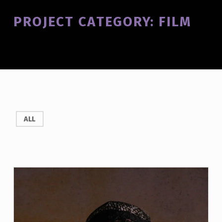
Introduction
PROJECT CATEGORY:
FILM
P
ALL
R
O
J
E
C
T